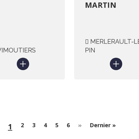
MARTIN
MERLERAULT-L
IMOUTIERS
PIN
Page
1
Page
2
Page
3
Page
4
Page
5
Page
6
Page
››
Dernière
Dernier »
suivante
page
courante