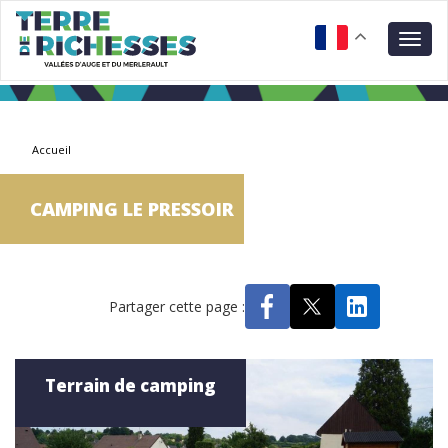
Aller
Panneau de gestion des cookies
au
Togg
contenu
navig
principal
Accueil
CAMPING LE PRESSOIR
Partager cette page :
Terrain de camping