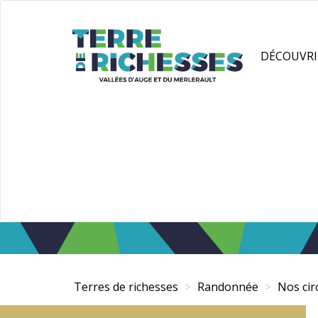
Aller
Panneau de gestion des cookies
au
contenu
DÉCOUVRI
principal
Terres de richesses
Randonnée
Nos ci