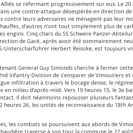
 Alliés se refermant progressivement sur eux. Le 20 
ans une contre-attaque désespérée en direction de 
gés contre leurs adversaires ne ménagent pas leur mo
auffes, d’autres n’ont tout simplement plus de car
es engins. Cinq chars du SS Schwere Panzer-Abteilu
rection de Gacé, après avoir été sommairement neutra
-Unterscharführer Herbert Reisske, est toujours vis
utenant General Guy Simonds cherche à fermer cette 
a 2nd Infantry Division de s’emparer de Vimoutiers et
ngue infiltration à travers le bocage dense, le régi
en milieu d’après-midi. Vers 19 heures 15, le 3e ba
ntact. Il doit néanmoins repousser plusieurs fantass
à 22 heures 26, les unités de reconnaissance du 18t
es, les combats se poursuivent aux abords de Vimouti
haudière traverse à son tour la commune le 22 août 