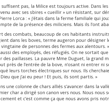
suffisent pas, la Milice est toujours active. Dans l
venu avec ses sbires « cueillir » un résistant, sur d
Pierre Lorca : « j’étais dans la ferme familiale qui jo
compte de la présence des miliciens. Mais ils l’ont aba
rt des combats, beaucoup de ces habitants instruits
gient dans les boves, terme augeron pour désigner 
 vingtaine de personnes des fermes aux alentours. » E
ussi des employés, des réfugiés. On ne sortait que p
ur des paillasses. La pauvre Mme Duguet, la grand mè
out près de l’entrée de la bove, n’osant ni entrer ni
raqué leurs torches électriques sur nous. Ils cherchai
eu que j’ai eu peur ! Et puis, ils sont partis. »
ns une colonne de chars alliés s’avancer dans la va
premier char a dirigé son canon vers nous. Nous no
ment et c’est comme ça que nous avons pris notre 