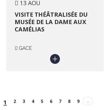
13 AOU
VISITE THÉÂTRALISÉE DU
MUSÉE DE LA DAME AUX
CAMÉLIAS
GACE
Page
1
Page
2
Page
3
Page
4
Page
5
Page
6
Page
7
Page
8
Page
9
…