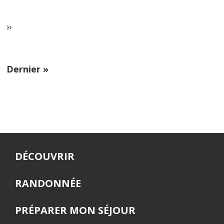
courante
Page
››
suivante
Dernière
Dernier »
page
DÉCOUVRIR
RANDONNÉE
PRÉPARER MON SÉJOUR