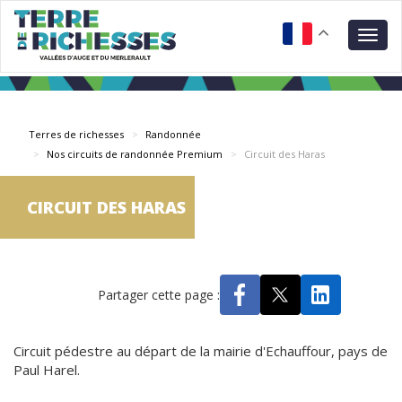
Aller
Panneau de gestion des cookies
au
Togg
contenu
navig
principal
Terres de richesses
Randonnée
Nos circuits de randonnée Premium
Circuit des Haras
CIRCUIT DES HARAS
Partager cette page :
Circuit pédestre au départ de la mairie d'Echauffour, pays de
Paul Harel.