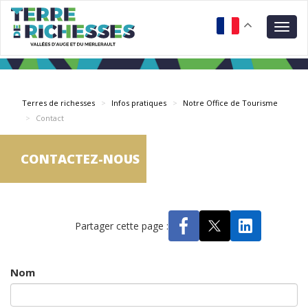
Aller
Panneau de gestion des cookies
au
Togg
contenu
navig
principal
Terres de richesses
Infos pratiques
Notre Office de Tourisme
Contact
CONTACTEZ-NOUS
Partager cette page :
Nom