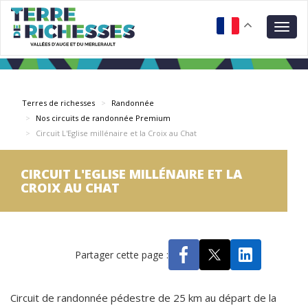
Aller
Panneau de gestion des cookies
au
Togg
contenu
navig
principal
Terres de richesses
Randonnée
Nos circuits de randonnée Premium
Circuit L'Eglise millénaire et la Croix au Chat
CIRCUIT L'EGLISE MILLÉNAIRE ET LA
CROIX AU CHAT
Partager cette page :
Circuit de randonnée pédestre de 25 km au départ de la