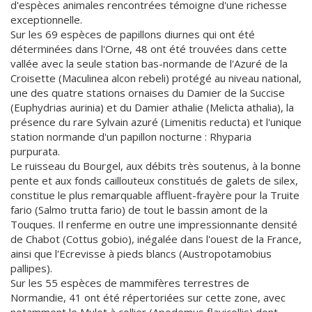
d'espèces animales rencontrées témoigne d'une richesse
exceptionnelle.
Sur les 69 espèces de papillons diurnes qui ont été
déterminées dans l'Orne, 48 ont été trouvées dans cette
vallée avec la seule station bas-normande de l'Azuré de la
Croisette (Maculinea alcon rebeli) protégé au niveau national,
une des quatre stations ornaises du Damier de la Succise
(Euphydrias aurinia) et du Damier athalie (Melicta athalia), la
présence du rare Sylvain azuré (Limenitis reducta) et l'unique
station normande d'un papillon nocturne : Rhyparia
purpurata.
Le ruisseau du Bourgel, aux débits très soutenus, à la bonne
pente et aux fonds caillouteux constitués de galets de silex,
constitue le plus remarquable affluent-frayère pour la Truite
fario (Salmo trutta fario) de tout le bassin amont de la
Touques. Il renferme en outre une impressionnante densité
de Chabot (Cottus gobio), inégalée dans l'ouest de la France,
ainsi que l'Ecrevisse à pieds blancs (Austropotamobius
pallipes).
Sur les 55 espèces de mammifères terrestres de
Normandie, 41 ont été répertoriées sur cette zone, avec