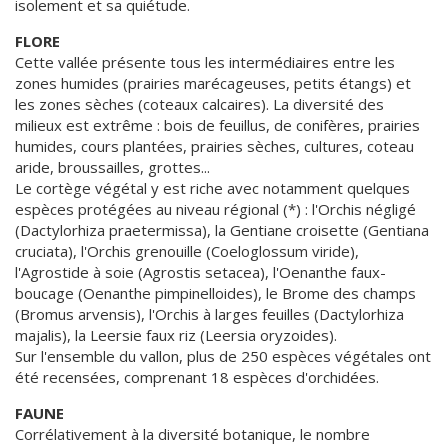
isolement et sa quiétude.
FLORE
Cette vallée présente tous les intermédiaires entre les
zones humides (prairies marécageuses, petits étangs) et
les zones sèches (coteaux calcaires). La diversité des
milieux est extrême : bois de feuillus, de conifères, prairies
humides, cours plantées, prairies sèches, cultures, coteau
aride, broussailles, grottes...
Le cortège végétal y est riche avec notamment quelques
espèces protégées au niveau régional (*) : l'Orchis négligé
(Dactylorhiza praetermissa), la Gentiane croisette (Gentiana
cruciata), l'Orchis grenouille (Coeloglossum viride),
l'Agrostide à soie (Agrostis setacea), l'Oenanthe faux-
boucage (Oenanthe pimpinelloides), le Brome des champs
(Bromus arvensis), l'Orchis à larges feuilles (Dactylorhiza
majalis), la Leersie faux riz (Leersia oryzoides).
Sur l'ensemble du vallon, plus de 250 espèces végétales ont
été recensées, comprenant 18 espèces d'orchidées.
FAUNE
Corrélativement à la diversité botanique, le nombre