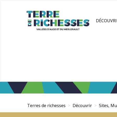
Aller
Panneau de gestion des cookies
au
contenu
DÉCOUVRI
principal
Terres de richesses
Découvrir
Sites, Mu