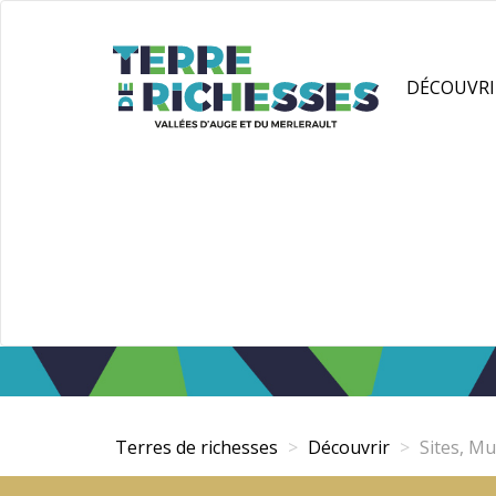
Aller
Panneau de gestion des cookies
au
contenu
DÉCOUVRI
principal
Terres de richesses
Découvrir
Sites, Mu