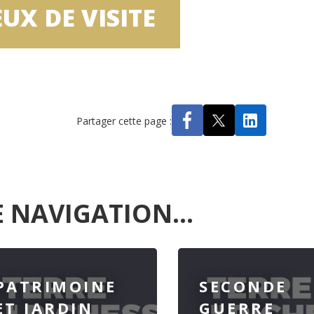
EUX DE VISITE
Partager cette page :
 NAVIGATION...
PATRIMOINE
SECONDE
ET JARDIN
GUERRE