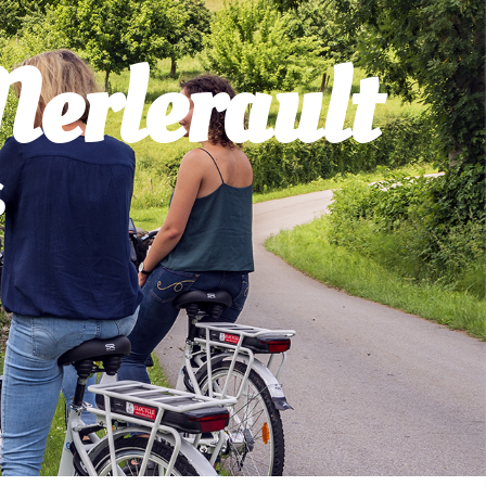
Merlerault
S