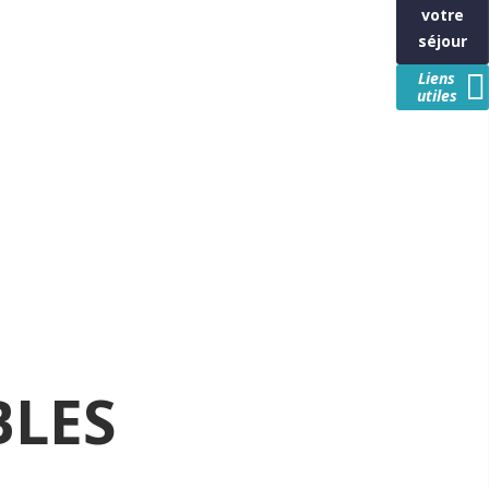
votre
séjour
Liens
utiles
BLES