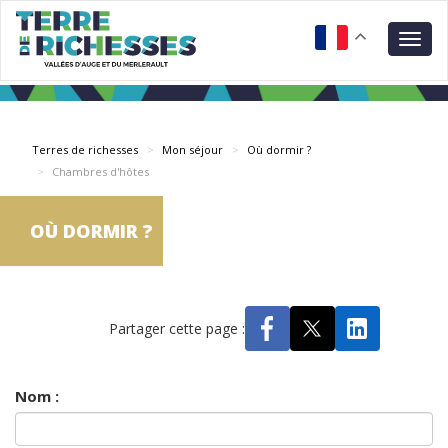
Aller
Panneau de gestion des cookies
au
Togg
contenu
navig
principal
Terres de richesses
Mon séjour
Où dormir ?
Chambres d'hôtes
OÙ DORMIR ?
Partager cette page :
Nom :