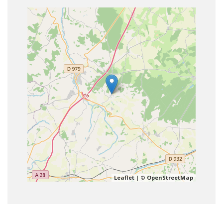
Leaflet
| ©
OpenStreetMap