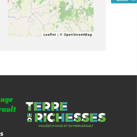
Leaflet
| ©
OpenStreetMap