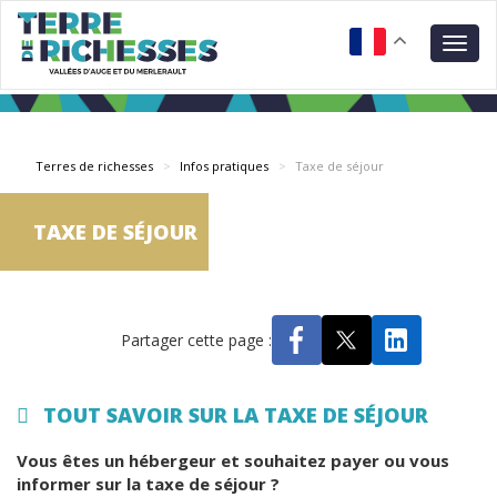
Aller
Panneau de gestion des cookies
au
Togg
contenu
navig
principal
Terres de richesses
Infos pratiques
Taxe de séjour
TAXE DE SÉJOUR
Partager cette page :
TOUT SAVOIR SUR LA TAXE DE SÉJOUR
Vous êtes un hébergeur et souhaitez payer ou vous
informer sur la taxe de séjour ?