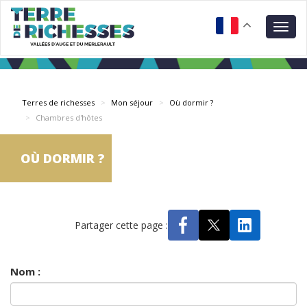
Aller
Panneau de gestion des cookies
au
Togg
contenu
navig
principal
Terres de richesses
Mon séjour
Où dormir ?
Chambres d'hôtes
OÙ DORMIR ?
Partager cette page :
Nom :