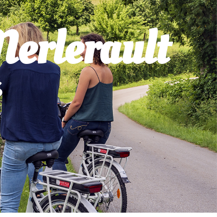
Merlerault
S