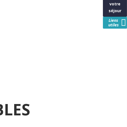
votre
séjour
Liens
utiles
BLES